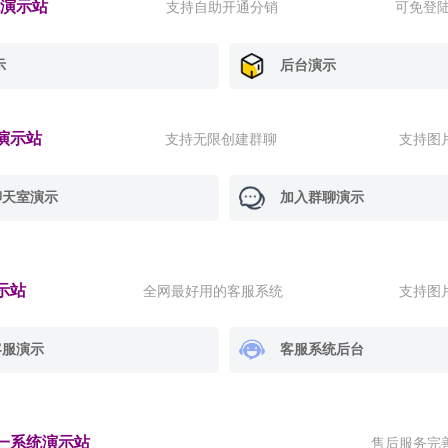
演示站
支持自助开通分销
可免登
示
后台演示
演示站
支持无限创建群聊
支持图
聊天室演示
加入群聊演示
示站
全网最好用的客服系统
支持图
客服演示
客服系统后台
一系统演示站
售后服务完